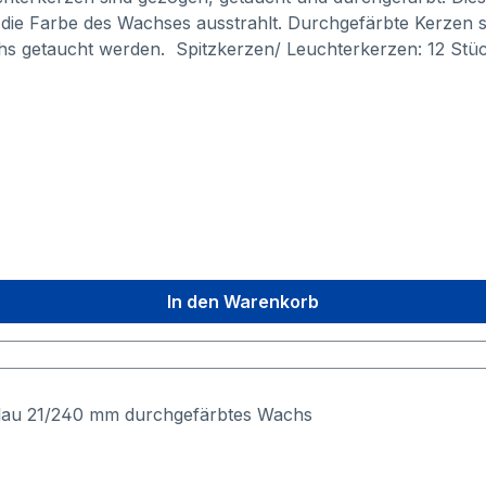
e Farbe des Wachses ausstrahlt. Durchgefärbte Kerzen stra
achs getaucht werden. Spitzkerzen/ Leuchterkerzen: 12 St
erfahren: Gezogen, getaucht, durchgefärbtGröße: Durchme
In den Warenkorb