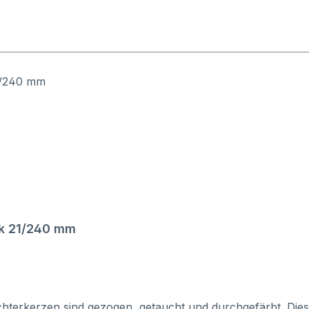
ck 21/240 mm
chterkerzen sind gezogen, getaucht und durchgefärbt. Die