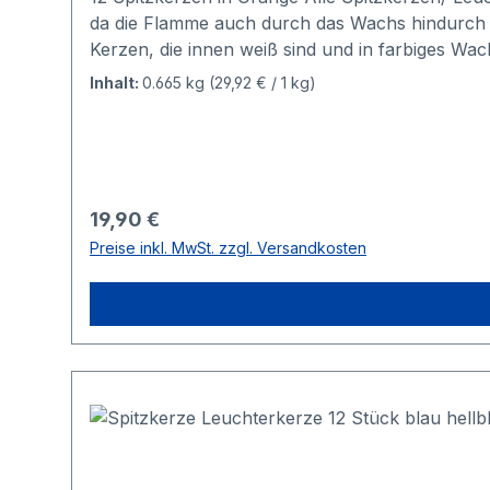
da die Flamme auch durch das Wachs hindurch di
Kerzen, die innen weiß sind und in farbiges W
Spezielle Mischung aus Stearin und ParaffinV
Inhalt:
0.665 kg
(29,92 € / 1 kg)
Stunden
Regulärer Preis:
19,90 €
Preise inkl. MwSt. zzgl. Versandkosten