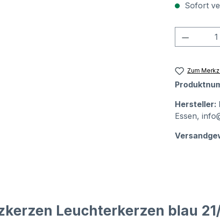
Sofort ver
Produkt
Zum Merkze
Produktnu
Hersteller:
Essen, info
Versandge
tzkerzen Leuchterkerzen blau 2