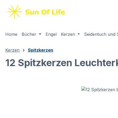
springen
Zur Hauptnavigation springen
Home
Bücher
Engel
Kerzen
Seidentuch und 
Kerzen
Spitzkerzen
12 Spitzkerzen Leuchte
Bildergalerie überspringen