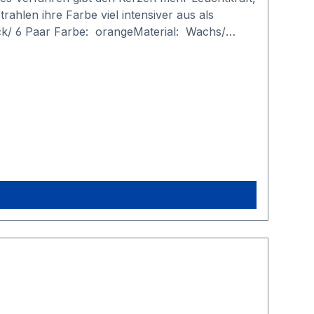
hlen ihre Farbe viel intensiver aus als
ück/ 6 Paar Farbe: orangeMaterial: Wachs/
sser 2,1 cm, Höhe 24 cmBrenndauer ca. 6