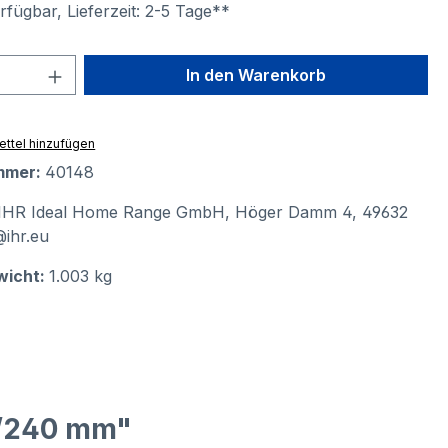
fügbar, Lieferzeit: 2-5 Tage**
 Anzahl: Gib den gewünschten Wert ein 
In den Warenkorb
ttel hinzufügen
mmer:
40148
IHR Ideal Home Range GmbH, Höger Damm 4, 49632
@ihr.eu
wicht:
1.003 kg
1/240 mm"