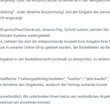
bgelegt. Über die entsprechende Schaltfläche in der Navigationsl
stellung"
(oder ähnliche Bezeichnung)
und der Eingabe der persö
cht angezeigt.
l (Express/Plus/Checkout), Amazon Pay, Sofort) nutzen, werden Sie 
ortzahl-Systems weitergeleitet.
tem, nehmen Sie dort die entsprechende Auswahl bzw. Eingabe Ihrer 
k in unseren Online-Shop geleitet wurden, die Bestelldaten als Bes
Angaben in der Bestellübersicht nochmals zu überprüfen, zu ändern
fläche ("zahlungspflichtig bestellen", "kaufen" / "jetzt kaufen", "
 die Annahme des Angebotes, wodurch der Vertrag zustande kommt.
unverbindlich. Wir unterbreiten Ihnen hierzu ein verbindliches Angeb
gewiesen ist) annehmen können.