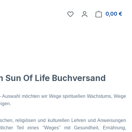
0,00 €
Ware
m Sun Of Life Buchversand
r- Auswahl möchten wir Wege spirituellen Wachstums, Wege
eigen.
schen, religiösen und kulturellen Lehren und Anweisungen
htlicher Teil eines "Weges" mit Gesundheit, Ernährung,