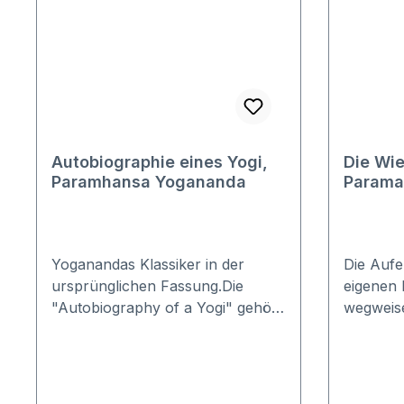
Autobiographie eines Yogi,
Die Wie
Paramhansa Yogananda
Parama
Band 3
Yoganandas Klassiker in der
Die Aufe
ursprünglichen Fassung.Die
eigenen 
"Autobiography of a Yogi" gehört
wegweis
zu den bedeutendsten spirituellen
ursprüng
Dokumenten unserer Zeit. In
diesen Se
lebendigen Bildern schildert
Welt eine
Yogananda sein Leben und
Interpre