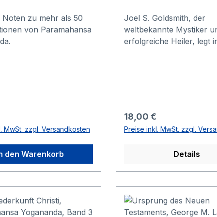
 Noten zu mehr als 50
Joel S. Goldsmith, der
tionen von Paramahansa
weltbekannte Mystiker u
da.
erfolgreiche Heiler, legt 
bahnbrechenden Werk d
Grundlagen des geistigen
dar und gibt zugleich ein
Leitfaden zur praktische
Ausführung. "Geistige Hei
die Berührung der Seele
r Preis:
Regulärer Preis:
18,00 €
Menschen durch den Gei
l. MwSt. zzgl. Versandkosten
Preise inkl. MwSt. zzgl. Ver
Gottes. Wenn sie von Ih
angerührt wird, dann erw
In den Warenkorb
Details
zu einer neuen, geistigen
Dimension des Lebens. 
Geheimnis des Heilens 
notwendigerweise lernen
erstens, dass Gott ist, un
zweitens, dass das Wese