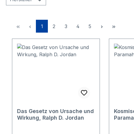
Seite
Seite
Seite
Seite
Seite
1
2
3
4
5
Das Gesetz von Ursache und
Kosmisc
Wirkung, Ralph D. Jordan
Parama