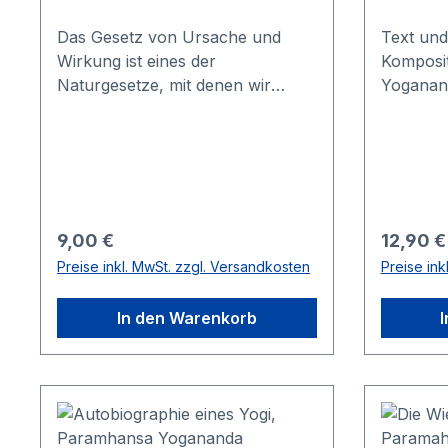
Das Gesetz von Ursache und
Text und
Wirkung ist eines der
Komposi
Naturgesetze, mit denen wir
Yoganan
täglich, von Moment zu Moment
umgehen. Es zu verstehen ist die
Grundlage, auf der wir Wohlstand
und spirituelle Entwicklung
aufbauen können.
Regulärer Preis:
Reguläre
9,00 €
12,90 €
Preise inkl. MwSt. zzgl. Versandkosten
Preise ink
In den Warenkorb