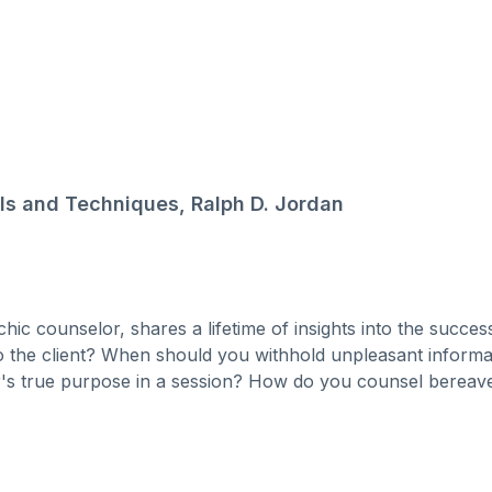
ls and Techniques, Ralph D. Jordan
chic counselor, shares a lifetime of insights into the succes
 to the client? When should you withhold unpleasant info
r's true purpose in a session? How do you counsel bereaved
es in coming to you? What if you can't give the client wh
lient refuses to take responsibility? No healer or counselo