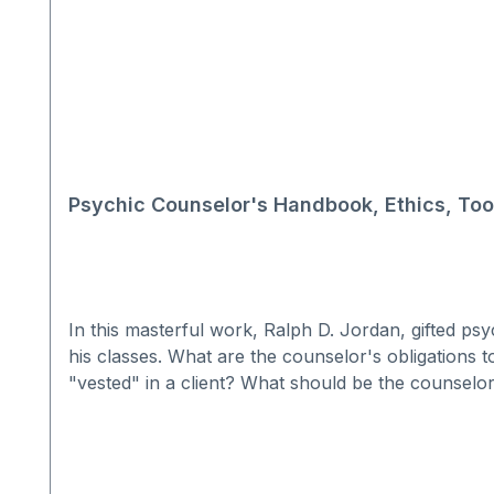
Psychic Counselor's Handbook, Ethics, Too
In this masterful work, Ralph D. Jordan, gifted psy
his classes. What are the counselor's obligations
"vested" in a client? What should be the counselo
advances? How do you disern a client's real motiv
trying to impress a client? What do you do when a c