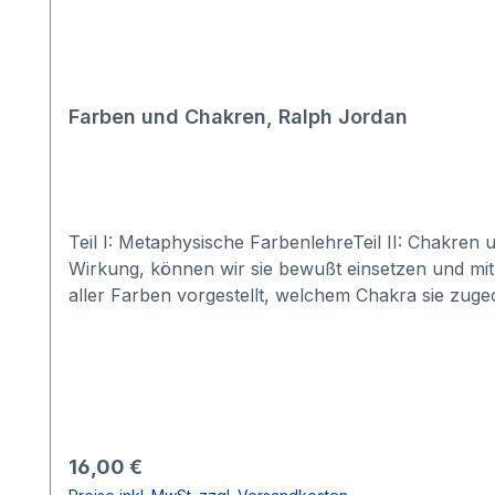
Farben und Chakren, Ralph Jordan
Teil I: Metaphysische FarbenlehreTeil II: Chakre
Wirkung, können wir sie bewußt einsetzen und mit
aller Farben vorgestellt, welchem Chakra sie zug
Chakren und Farbtöne. DIN A 5/ 9 Seiten = 4farbi
Regulärer Preis:
16,00 €