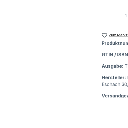
Produkt
Zum Merkze
Produktnu
GTIN / ISB
Ausgabe:
T
Hersteller:
Eschach 30,
Versandge