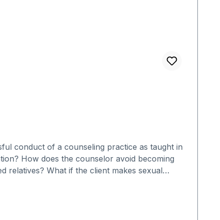
sful conduct of a counseling practice as taught in
rmation? How does the counselor avoid becoming
 relatives? What if the client makes sexual
at he or she needs? How do you know if you're
r should be without this invaluable information.