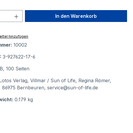
 Anzahl: Gib den gewünschten Wert ein 
In den Warenkorb
ttel hinzufügen
mmer:
10002
N:
3-927622-17-6
B, 100 Seiten
Lotos Verlag, Villmar / Sun of Life, Regina Römer,
 86975 Bernbeuren, service@sun-of-life.de
wicht:
0.179 kg