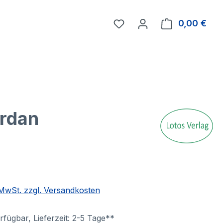
0,00 €
Ware
ordan
. MwSt. zzgl. Versandkosten
fügbar, Lieferzeit: 2-5 Tage**