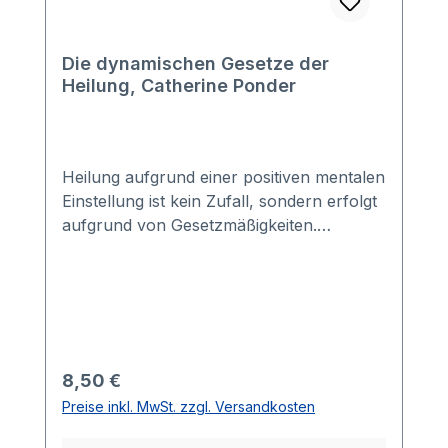
Die dynamischen Gesetze der
Heilung, Catherine Ponder
Heilung aufgrund einer positiven mentalen
Einstellung ist kein Zufall, sondern erfolgt
aufgrund von Gesetzmäßigkeiten.
Catherine Ponder beschreibt diese
Gesetze und analysiert die Ursachen von
physischen und seelischen Problemen.
Sie zeigt, wie man jene „guten“ Gedanken
einsetzt, mit denen man sein gesamtes
Lebensmuster zum Besseren
Regulärer Preis:
8,50 €
wandelt.Catherine Ponderist eine der
Preise inkl. MwSt. zzgl. Versandkosten
bedeutendsten Lebenshilfe-Autorinnen
Amerikas. Sie ist Geistliche der