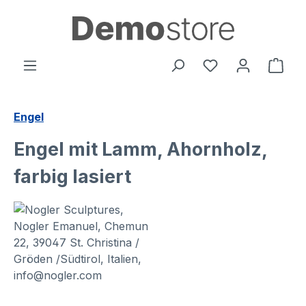
alt springen
Ware
Engel
Engel mit Lamm, Ahornholz,
farbig lasiert
Bildergalerie überspringen