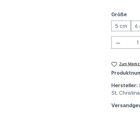
ausw
Größe
5 cm
6
Produkt
Zum Merkze
Produktnu
Hersteller:
St. Christin
Versandge