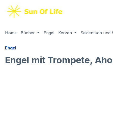
springen
Zur Hauptnavigation springen
Home
Bücher
Engel
Kerzen
Seidentuch und 
Engel
Engel mit Trompete, Ahor
Bildergalerie überspringen