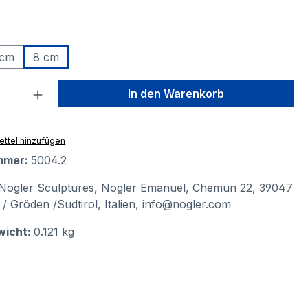
ählen
 cm
8 cm
 Anzahl: Gib den gewünschten Wert ein 
In den Warenkorb
ttel hinzufügen
mmer:
5004.2
Nogler Sculptures, Nogler Emanuel, Chemun 22, 39047
a / Gröden /Südtirol, Italien, info@nogler.com
wicht:
0.121 kg