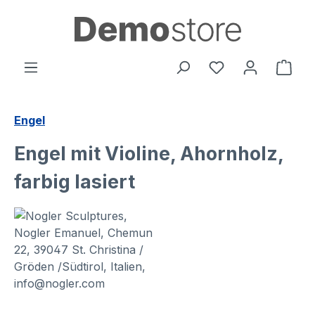
alt springen
Ware
Engel
Engel mit Violine, Ahornholz,
farbig lasiert
Bildergalerie überspringen