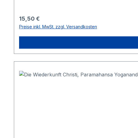
Indien> Die ehrwürdige Wissenschaft der Medita
entsprechen den Lehren der größten christlichen 
Regulärer Preis:
15,50 €
Preise inkl. MwSt. zzgl. Versandkosten