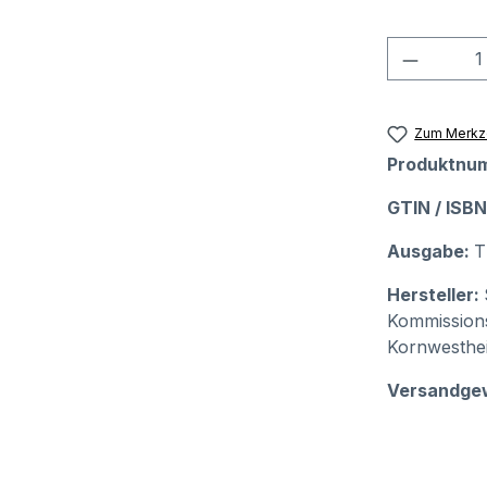
Produkt
Zum Merkze
Produktnu
GTIN / ISB
Ausgabe:
T
Hersteller:
Kommissions
Kornwesthe
Versandge