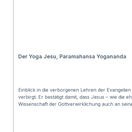
Der Yoga Jesu, Paramahansa Yogananda
Einblick in die verborgenen Lehren der Evangeli
verbirgt. Er bestätigt damit, dass Jesus – wie die
Wissenschaft der Gottverwirklichung auch an sei
Paramahansa Yoganandas hochgepriesenem zweibän
Unverständnis hinter sich, welche die ursprünglic
allgemeingültig ist und Wahrheitssuchern aller Gl