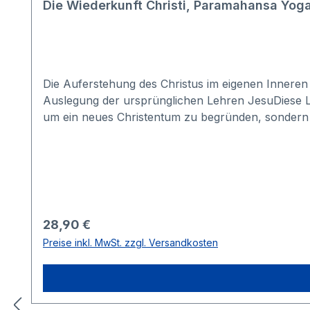
Die Wiederkunft Christi, Paramahansa Yoga
Die Auferstehung des Chr
Auslegung der ursprünglichen Lehren JesuDiese Leh
um ein neues Christentum zu begründen, sondern u
den Ewigen Christus im eigenen Selbst aufersteh
Lehren Jesu erneut vor und erklärt die universel
Seelen zu vollbringen. Paramahansa Yogananda nimm
»verlorenen Jahre« in Indien bis hin zur Bergpredig
u.a.: Die Taufe und die Wiedergeburt Die Dreie
»Hölle« Wie man beten sollte Wie man die heil
Regulärer Preis:
28,90 €
Christusbewusstsein erlangen kann Mit vielen far
Preise inkl. MwSt. zzgl. Versandkosten