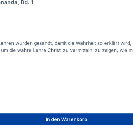
nanda, Bd. 1
istus im eigenen Inneren Ein
ren wurden gesandt, damit die Wahrheit so erklärt wird, wi
m die wahre Lehre Christi zu vermitteln: zu zeigen, wie 
en lassen kann. (Paramahansa Yogananda)In diesem Band s
le Wissenschaft, die Jesus angewendet hat, um seine Wunde
t den Leser mit auf eine äußerst inspirierende Reise, di
t führt. Dabei erläutert er die tiefe spirituelle Bedeutung 
inigkeit (Vater, Sohn und Heiliger Geist) und die Rolle
ende Wirkung der Gedanken und der Lebenskraft anwende
bigen Abbildungen.
In den Warenkorb