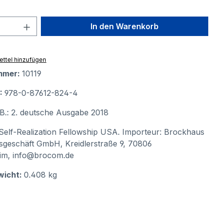
 Anzahl: Gib den gewünschten Wert ein 
In den Warenkorb
ttel hinzufügen
mmer:
10119
N:
978-0-87612-824-4
B.: 2. deutsche Ausgabe 2018
Self-Realization Fellowship USA. Importeur: Brockhaus
geschäft GmbH, Kreidlerstraße 9, 70806
im, info@brocom.de
wicht:
0.408 kg