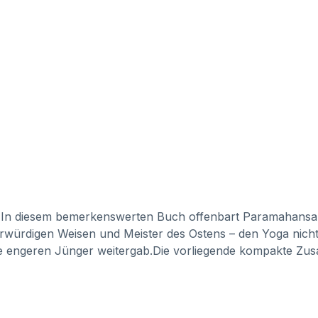
en In diesem bemerkenswerten Buch offenbart Paramahansa
 ehrwürdigen Weisen und Meister des Ostens – den Yoga nich
ne engeren Jünger weitergab.Die vorliegende kompakte Zu
digen Werk The Second Coming of Christ: The Resurrecti
hen Lehren Jesu jahrhundertelang verschleiert haben. Es wi
aubensrichtungen ermöglicht, das Reich Gottes zu erlangen