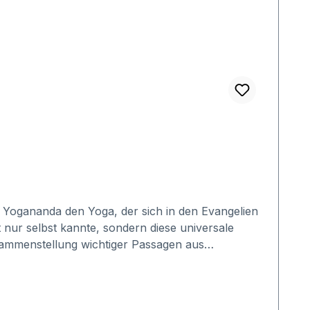
 Yogananda den Yoga, der sich in den Evangelien
t nur selbst kannte, sondern diese universale
sammenstellung wichtiger Passagen aus
on of the Christ Within You – lässt Dogma und
rd gezeigt, dass der Weg, den Jesus gelehrt hat,
.Aus dem Inhalt:> Die 'verlorenen Jahre' Jesu in