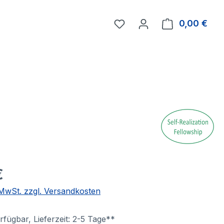
0,00 €
Ware
€
. MwSt. zzgl. Versandkosten
fügbar, Lieferzeit: 2-5 Tage**