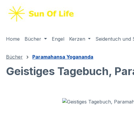
springen
Zur Hauptnavigation springen
Home
Bücher
Engel
Kerzen
Seidentuch und 
Bücher
Paramahansa Yogananda
Geistiges Tagebuch, P
Bildergalerie überspringen