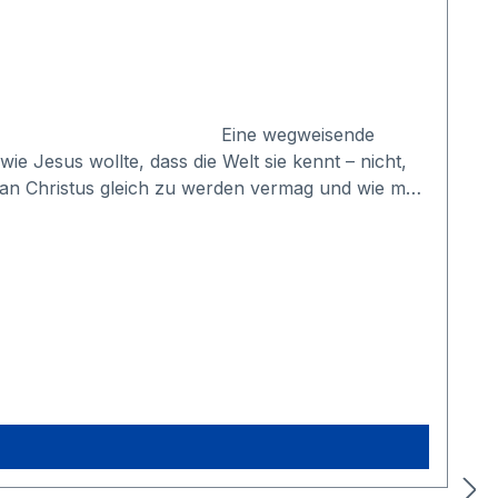
e wegweisende
e Jesus wollte, dass die Welt sie kennt – nicht,
man Christus gleich zu werden vermag und wie man
tellt Paramahansa Yogananda die ursprünglichen
r göttlicher Heilungen und der Erlösung von
e ihn durch Jesu Kindheit und Jugend, seine
von Vorstellungen, die oft missverstanden werden,
 Satans Karma und Reinkarnation »Himmel« und
t Die Methoden, mit denen jede Seele das