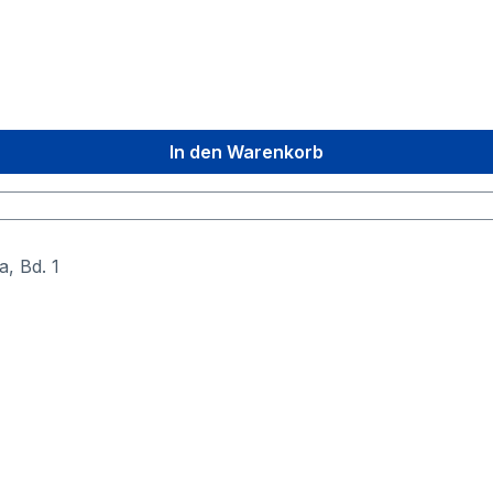
tion: wie man Christus wird> Die wahre Bedeutung der Ta
Heiligen und Mystiker
In den Warenkorb