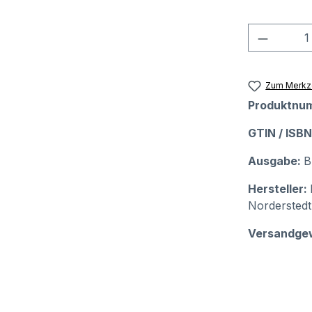
Produkt
Zum Merkze
Produktnu
GTIN / ISB
Ausgabe:
B
Hersteller:
Norderstedt
Versandge