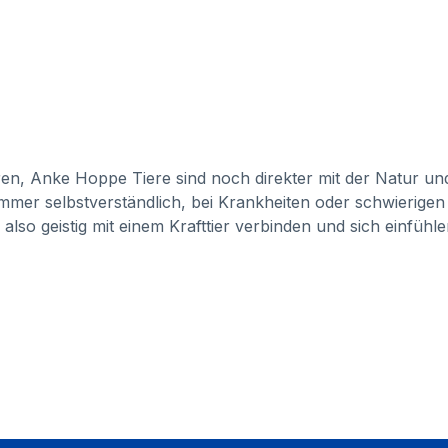
ren, Anke Hoppe Tiere sind noch direkter mit der Natur u
mer selbstverständlich, bei Krankheiten oder schwierigen
 also geistig mit einem Krafttier verbinden und sich einfühl
Schamanen heilsame Antworten auf Fragen aller Art. Sie si
istern begleitet wird. Den Menschen können sie beistehen
mmene Weise mit mir selbst – meinem Innern – in Kontak
tig mit verschiedenen Tieren, die mir Aspekte meiner persö
 versuche ich meinen Verstand zu umgehen um meine inne
nn doch nachvollziehbar, was für Erkenntnisse mir die Komm
rken Gewohnheitsmustern, Erwartungen und auch Ängsten hi
rakterzüge, Verhaltensweisen, den Umgang mit alltägliche
chen, erkenne den Sinn mancher Hindernisse auf meinem 