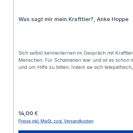
Was sagt mir mein Krafttier?, Anke Hoppe
Sich selbst kennenlernen im Gespräch mit Krafttie
Menschen. Für Schamanen war und ist es schon im
und um Hilfe zu bitten. Indem sie sich telepathisch,
den Augen dieses Tieres betrachten, erhalten die 
Tier eine Seele besitzt und von eigenen Schutzge
Tier gegenüber verhält.Um auf eine unvoreingeno
verstehen zu lernen, fing ich eines Tages an, geis
„kommunizieren“. Während dieser Unterhaltungen
zu können.Es ist immer wieder erstaunlich aber da
Regulärer Preis:
14,00 €
Verstand mit seinem Urteilsvermögen, seinen sta
Preise inkl. MwSt. zzgl. Versandkosten
zu erreichen.In den Aussagen der Tiere über Cha
ich mein wahres Seelenleben spüren und erfors