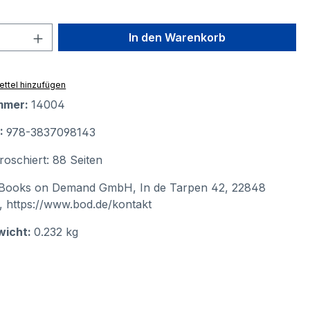
 Anzahl: Gib den gewünschten Wert ein 
In den Warenkorb
ttel hinzufügen
mmer:
14004
N:
978-3837098143
roschiert: 88 Seiten
Books on Demand GmbH, In de Tarpen 42, 22848
, https://www.bod.de/kontakt
wicht:
0.232 kg