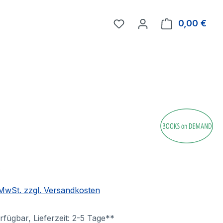
0,00 €
Ware
€
. MwSt. zzgl. Versandkosten
fügbar, Lieferzeit: 2-5 Tage**