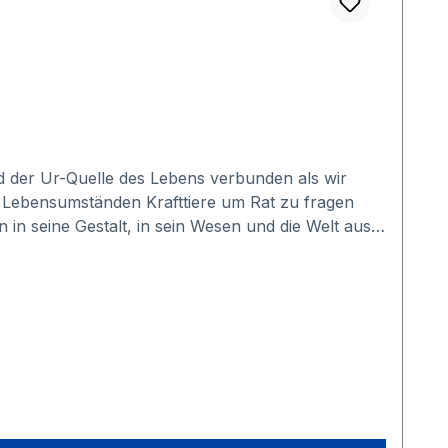
nd der Ur-Quelle des Lebens verbunden als wir
 Lebensumständen Krafttiere um Rat zu fragen
en in seine Gestalt, in sein Wesen und die Welt aus
nd darüber hinaus auch der Ansicht, dass jedes
 oder schaden, je nachdem wie sich der Mensch dem
t zu kommen und mich besser kennen- und
nlichen Wesensart verdeutlichen, zu
re Stimme, die Stimme des Herzens, besser hören
unikation mit geistigen Krafttieren eröffnet. Der
ndert enorm daran, das reine und wirkliche Ich
n Problemen, Schwierigkeiten und Ähnlichem, kann
Lebensweg und bekomme Hinweise für