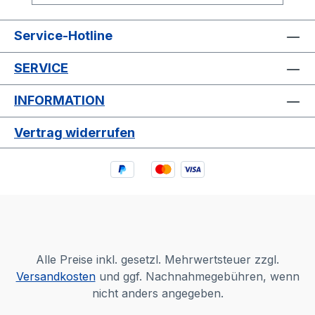
Anthony William, das weltbekannte
Medical Medium, an: Dank seiner
besonderen Gabe entschlüsselt er
Service-Hotline
Wirkmechanismen und
SERVICE
Krankheitssymptome, unterzieht gängige
Ernährungstrends dem Heil-Check und
INFORMATION
verrät seinen Detox-Masterplan für die
gesunde Leber: passgenaue Heil-Food-
Vertrag widerrufen
Lebensmittel und Rezepte, zugeschnitten
auf die jeweilige Krankheit. So heilen wir
unsere Leber – und schließlich uns
selbst.Vierfarbig, mit 29 Rezepten und 9-
Tage-Leber-Resetplan.
Alle Preise inkl. gesetzl. Mehrwertsteuer zzgl.
Versandkosten
und ggf. Nachnahmegebühren, wenn
nicht anders angegeben.