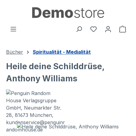
alt springen
Ware
Bücher
Spiritualität - Medialität
Heile deine Schilddrüse,
Anthony Williams
Bildergalerie überspringen