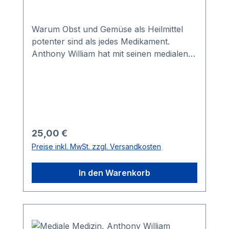
Warum Obst und Gemüse als Heilmittel
potenter sind als jedes Medikament.
Anthony William hat mit seinen medialen
medizinischen Fähigkeiten Tausenden
Menschen geholfen ihre fehl-
diagnostizierten oder falsch behandelten
Krankheiten zu heilen. In seinem zweiten
Buch entschlüsselt er die verborgenen
Heilkräfte unserer Nahrungsmittel. Im
Regulärer Preis:
25,00 €
Zentrum stehen die »heiligen Vier«: Obst,
Preise inkl. MwSt. zzgl. Versandkosten
Gemüse, Kräuter/Gewürze und wild
wachsende essbare Pflanzen. William
In den Warenkorb
beschreibt präzise und ausführlich,
welche heilsamen Qualitäten jedes
einzelne Nahrungsmittel uns schenkt und
bei welchen Beschwerden und
Krankheiten es wirksam ist. Außerdem