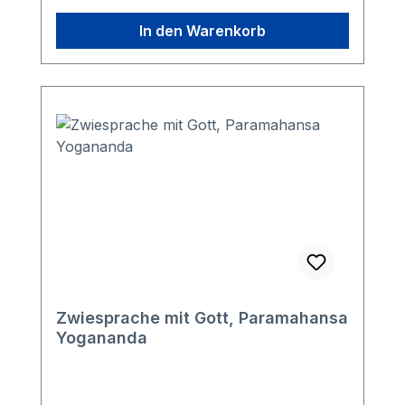
zu allen Zeiten Gültigkeit besitzt, und
In den Warenkorb
charakterisiert die verschiedenen
Methoden religiöser Praxis.
Zwiesprache mit Gott, Paramahansa
Yogananda