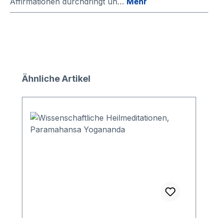
Affirmationen durchdringt un…
Mehr
Produktgalerie überspringen
Ähnliche Artikel