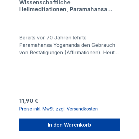
Wissenschaftliche
Heilmeditationen, Paramahansa
Yogananda
Bereits vor 70 Jahren lehrte
Paramahansa Yogananda den Gebrauch
von Bestätigungen (Affirmationen). Heute
entdeckt eine neue Generation von Lesern
diese zeitlose Heilmethode, die auf der
wunderbaren Kraft der Lebensenergie
beruht - dem Kernstück einer künftigen
Ganzheitsmedizin.
Regulärer Preis:
11,90 €
Preise inkl. MwSt. zzgl. Versandkosten
In den Warenkorb