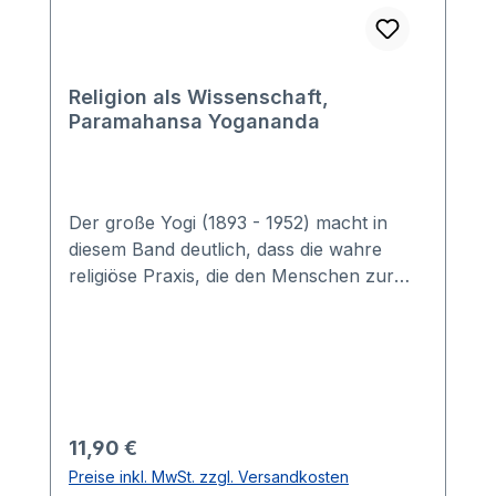
Religion als Wissenschaft,
Paramahansa Yogananda
Der große Yogi (1893 - 1952) macht in
diesem Band deutlich, dass die wahre
religiöse Praxis, die den Menschen zur
Selbstverwirklichung führt, keine Sache
eines "blinden Glaubens" ist. Sie ist
vielmehr ein Weg der Erkenntnis, der zum
Wissen um das wahre Wesen Gottes, des
Menschen und der Welt führt.Yogananda
betont den universellen Charakter dieses
Regulärer Preis:
11,90 €
"wissenschaftlichen" Ansatzes der
Preise inkl. MwSt. zzgl. Versandkosten
Religionsausübung, der in allen Religionen