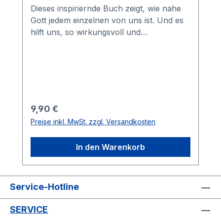
Dieses inspiriernde Buch zeigt, wie nahe
Gott jedem einzelnen von uns ist. Und es
hilft uns, so wirkungsvoll und
überzeugend zu beten, dass wir eine
fühlbare Antwort von Ihm erhalten.
Regulärer Preis:
9,90 €
Preise inkl. MwSt. zzgl. Versandkosten
In den Warenkorb
Service-Hotline
SERVICE