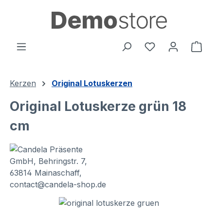
alt springen
Ware
Kerzen
Original Lotuskerzen
Original Lotuskerze grün 18
cm
Bildergalerie überspringen