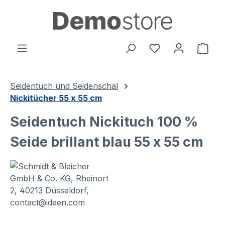
alt springen
Ware
Seidentuch und Seidenschal
Nickitücher 55 x 55 cm
Seidentuch Nickituch 100 %
Seide brillant blau 55 x 55 cm
Bildergalerie überspringen