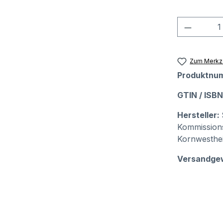
Produkt
Zum Merkze
Produktnu
GTIN / ISB
Hersteller:
Kommissions
Kornwesthe
Versandge