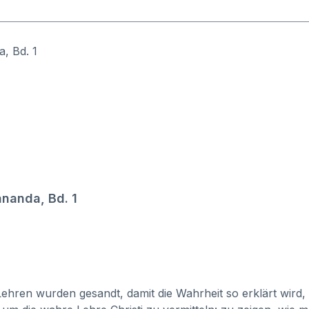
nanda, Bd. 1
istus im eigenen Inneren Ein
ren wurden gesandt, damit die Wahrheit so erklärt wird, wi