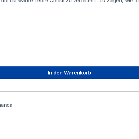
m die wahre Lehre Christi zu vermitteln: zu zeigen, wie 
en lassen kann. (Paramahansa Yogananda)In diesem Band s
le Wissenschaft, die Jesus angewendet hat, um seine Wunde
t den Leser mit auf eine äußerst inspirierende Reise, di
t führt. Dabei erläutert er die tiefe spirituelle Bedeutung 
inigkeit (Vater, Sohn und Heiliger Geist) und die Rolle
ende Wirkung der Gedanken und der Lebenskraft anwende
bigen Abbildungen.
In den Warenkorb