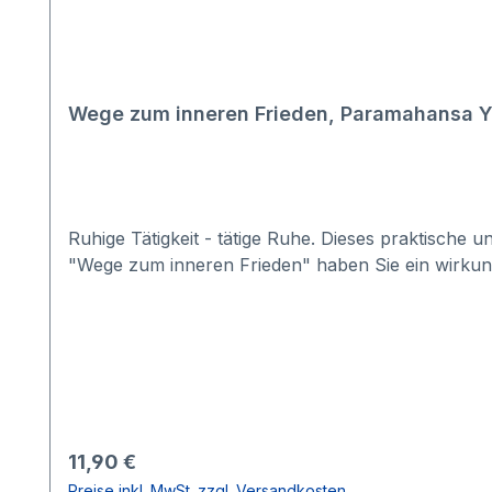
Wege zum inneren Frieden, Paramahansa 
Ruhige Tätigkeit - tätige Ruhe. Dieses praktische 
"Wege zum inneren Frieden" haben Sie ein wirkungs
Regulärer Preis:
11,90 €
Preise inkl. MwSt. zzgl. Versandkosten