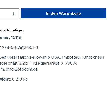
 Anzahl: Gib den gewünschten Wert ein 
In den Warenkorb
ttel hinzufügen
mmer:
10118
N:
978-0-87612-502-1
Self-Realization Fellowship USA. Importeur: Brockhaus
geschäft GmbH, Kreidlerstraße 9, 70806
im, info@brocom.de
wicht:
0.213 kg