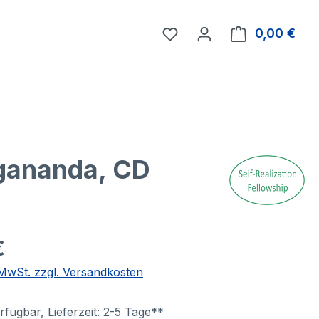
0,00 €
Ware
ogananda, CD
€
. MwSt. zzgl. Versandkosten
fügbar, Lieferzeit: 2-5 Tage**