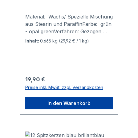
Material: Wachs/ Spezielle Mischung
aus Stearin und ParaffinFarbe: grün
- opal greenVerfahren: Gezogen,
getaucht, durchgefärbtGröße:
Inhalt:
0.665 kg
(29,92 € / 1 kg)
Durchmesser 2,1 cm, Höhe 24
cmBrenndauer ca. 6 Stunden
Spitzkerzen in den leuchtenden
Farben des Regenbogens - komplett
durchgefärbt Alle Spitzkerzen/
Regulärer Preis:
19,90 €
Leuchterkerzen sind gezogen,
Preise inkl. MwSt. zzgl. Versandkosten
getaucht und durchgefärbt. Dieses
Verfahren gibt den Kerzen mehr
In den Warenkorb
Leuchtkraft, da die Flamme auch
durch das Wachs hindurch die Farbe
des Wachses ausstrahlt.
Durchgefärbte Kerzen strahlen ihre
Farbe viel intensiver aus als Kerzen,