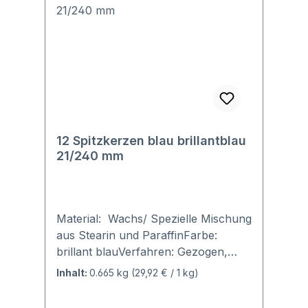
die innen weiß sind und in farbiges
Wachs getaucht werden.
12 Spitzkerzen blau brillantblau
21/240 mm
Material: Wachs/ Spezielle Mischung
aus Stearin und ParaffinFarbe:
brillant blauVerfahren: Gezogen,
getaucht, durchgefärbtGröße:
Inhalt:
0.665 kg
(29,92 € / 1 kg)
Durchmesser 2,1 cm, Höhe 24
cmBrenndauer ca. 6 Stunden Alle