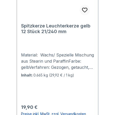
Spitzkerze Leuchterkerze gelb
12 Stück 21/240 mm
Material: Wachs/ Spezielle Mischung
aus Stearin und ParaffinFarbe:
gelbVerfahren: Gezogen, getaucht,
durchgefärbtGröße: Durchmesser
Inhalt:
0.665 kg
(29,92 € / 1 kg)
2,1 cm, Höhe 24 cmBrenndauer ca.
6 Stunden Wunderschöne
Spitzkerzen in den leuchtenden
Farben des Regenbogens - komplett
durchgefärbt Alle Spitzkerzen/
Regulärer Preis:
19,90 €
Leuchterkerzen sind gezogen,
Preise inkl. MwSt. zzgl. Versandkosten