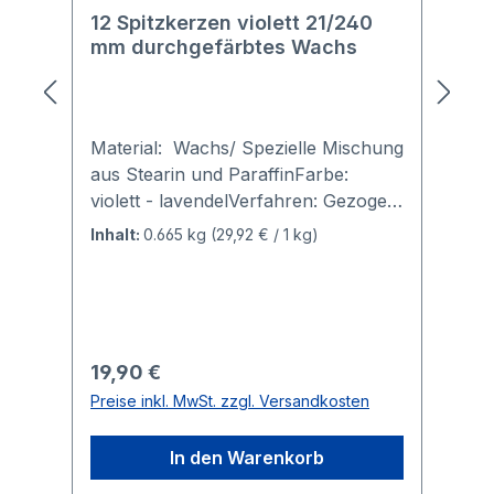
12 Spitzkerzen violett 21/240
mm durchgefärbtes Wachs
Material: Wachs/ Spezielle Mischung
aus Stearin und ParaffinFarbe:
violett - lavendelVerfahren: Gezogen,
getaucht, durchgefärbtGröße:
Inhalt:
0.665 kg
(29,92 € / 1 kg)
Durchmesser 2,1 cm, Höhe 24
cmBrenndauer ca. 6 Stunden Alle
Spitzkerzen/ Leuchterkerzen sind
gezogen, getaucht und durchgefärbt.
Dieses Verfahren gibt den Kerzen
Regulärer Preis:
19,90 €
mehr Leuchtkraft, da die Flamme
Preise inkl. MwSt. zzgl. Versandkosten
auch durch das Wachs hindurch die
Farbe des Wachses ausstrahlt.
In den Warenkorb
Durchgefärbte Kerzen strahlen ihre
Farbe viel intensiver aus als Kerzen,