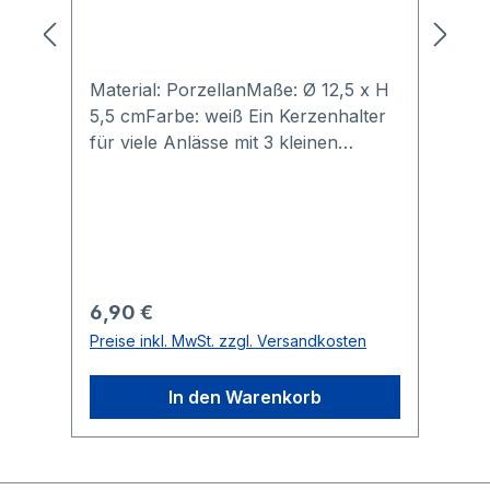
Material: PorzellanMaße: Ø 12,5 x H
5,5 cmFarbe: weiß Ein Kerzenhalter
für viele Anlässe mit 3 kleinen
Führungskanten zum besseren
Stand der Kerze.
Regulärer Preis:
6,90 €
Preise inkl. MwSt. zzgl. Versandkosten
In den Warenkorb