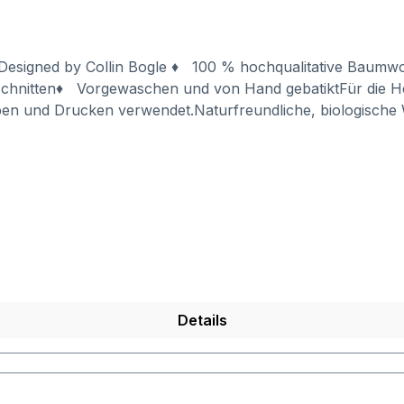
tDesigned by Collin Bogle ♦ 100 % hochqualitative Baumwoll
schnitten♦ Vorgewaschen und von Hand gebatiktFür die Her
en und Drucken verwendet.Naturfreundliche, biologische
, trocknergeeignet.Die T-Shirts mit ihren Bildern können p
n durch den Herstellungsprozess zu Farb- und Größenabwei
in der Länge) kommen. Generell sind die T-Shirts großzügig geschnitten.
Details