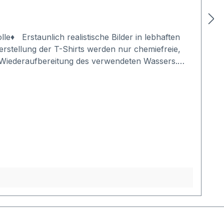
e♦ Erstaunlich realistische Bilder in lebhaften
stellung der T-Shirts werden nur chemiefreie,
 Wiederaufbereitung des verwendeten Wassers.
roblemlos gebügelt werden. Jedes Shirt wird
chungen (bis zu. 5 % in der Weite und bis zu 7 %