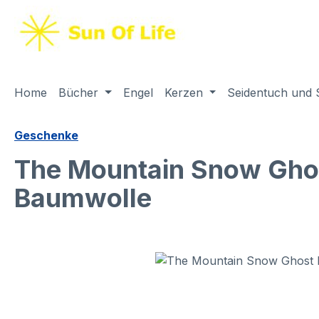
springen
Zur Hauptnavigation springen
Home
Bücher
Engel
Kerzen
Seidentuch und 
Geschenke
The Mountain Snow Ghos
Baumwolle
Bildergalerie überspringen