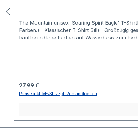
The Mountain unisex 'Soaring Spirit Eagle' T-Shir
Farben.♦ Klassischer T-Shirt Stil♦ Großzügig ge
hautfreundliche Farben auf Wasserbasis zum Färb
Waschmaschingeeignet (bis 30 ° C), läuft nicht ein
sorgsam handgefertigt und ist ein Unikat. Es kan
Regulärer Preis:
27,99 €
Preise inkl. MwSt. zzgl. Versandkosten