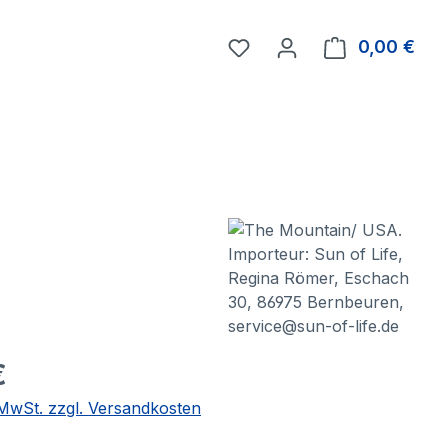
0,00 €
Ware
€
. MwSt. zzgl. Versandkosten