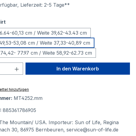
fügbar, Lieferzeit: 2-5 Tage**
auswählen
irt
56.64-60,13 cm / Weite 39,62-43.43 cm
49,53-53,08 cm / Weite 37,33-40,89 cm
 74,42- 77.97 cm / Weite 58,92-62.73 cm
 Anzahl: Gib den gewünschten Wert ein 
In den Warenkorb
ttel hinzufügen
mmer:
MT4252.mm
N:
885361786905
The Mountain/ USA. Importeur: Sun of Life, Regina
ach 30, 86975 Bernbeuren, service@sun-of-life.de