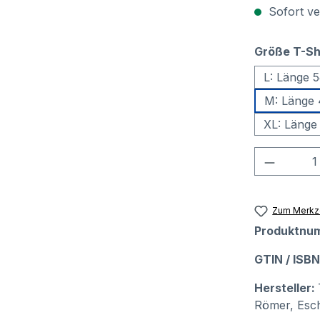
Sofort ver
Größe T-Sh
L: Länge 
M: Länge 
XL: Länge
Produkt
Zum Merkze
Produktnu
GTIN / ISB
Hersteller:
Römer, Esch