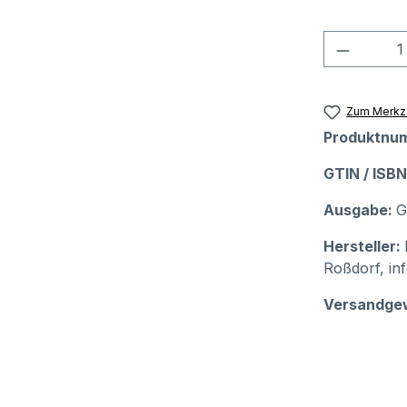
Produkt
Zum Merkze
Produktnu
GTIN / ISB
Ausgabe:
G
Hersteller:
Roßdorf, in
Versandge