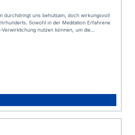
nen durchdringt uns behutsam, doch wirkungsvoll
ahrhunderts. Sowohl in der Meditation Erfahrene
st-Verwirklichung nutzen können, um die
sungen zum Meditieren.Mit diesen wirksamen
Verbindung mit unseren eigenen Erfahrungen zeigt,