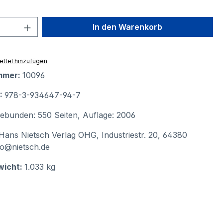
 Anzahl: Gib den gewünschten Wert ein 
In den Warenkorb
ttel hinzufügen
mmer:
10096
N:
978-3-934647-94-7
ebunden: 550 Seiten, Auflage: 2006
Hans Nietsch Verlag OHG, Industriestr. 20, 64380
fo@nietsch.de
wicht:
1.033 kg