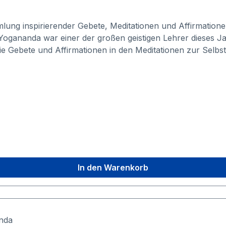
mmlung inspirierender Gebete, Meditationen und Affirmatio
Yogananda war einer der großen geistigen Lehrer dieses J
die Gebete und Affirmationen in den Meditationen zur Selb
reiheit der Seele zu erwecken. Das Vorwort enthält Anwei
 Lehrer eine Anleitung geschaffen, die uns erhebt und in 
tiefen können.
In den Warenkorb