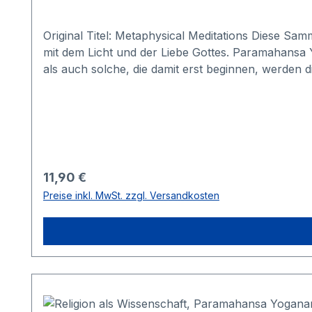
Original Titel: Metaphysical Meditations Diese Sa
mit dem Licht und der Liebe Gottes. Paramahansa 
als auch solche, die damit erst beginnen, werden 
grenzenlose Freude, den Frieden und die innere F
Meditationen hat ein hockgeschätzter erleuchteter
wie wir unser Alltagsleben geistig immer mehr ver
Regulärer Preis:
11,90 €
Preise inkl. MwSt. zzgl. Versandkosten