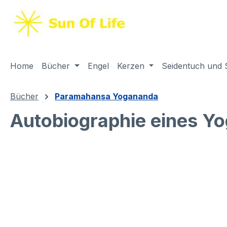
springen
Zur Hauptnavigation springen
Home
Bücher
Engel
Kerzen
Seidentuch und 
Bücher
Paramahansa Yogananda
Autobiographie eines Y
Bildergalerie überspringen