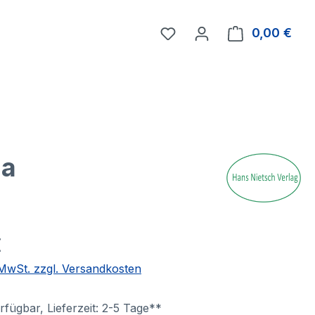
0,00 €
Ware
da
€
. MwSt. zzgl. Versandkosten
fügbar, Lieferzeit: 2-5 Tage**