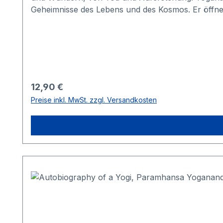
Geheimnisse des Lebens und des Kosmos. Er öffn
geistigen Potenzial, das jedem Menschen innewoh
seine Entwicklung im Ausdruck seines eigentlichen 
Regulärer Preis:
12,90 €
Preise inkl. MwSt. zzgl. Versandkosten