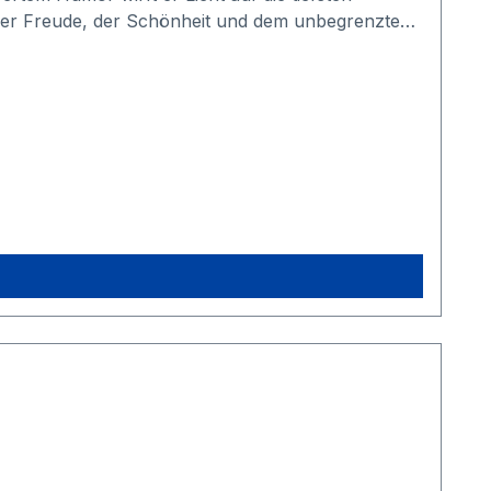
der Freude, der Schönheit und dem unbegrenzten
ildert er seinen eigenen Wachstumsprozess und