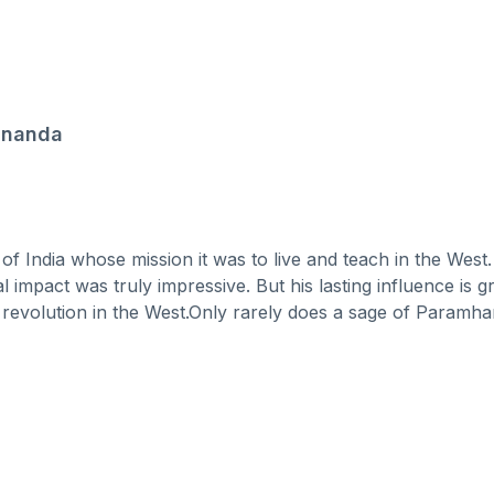
ananda
ure write a firsthand account
ce of spiritual literature. Yet, for all