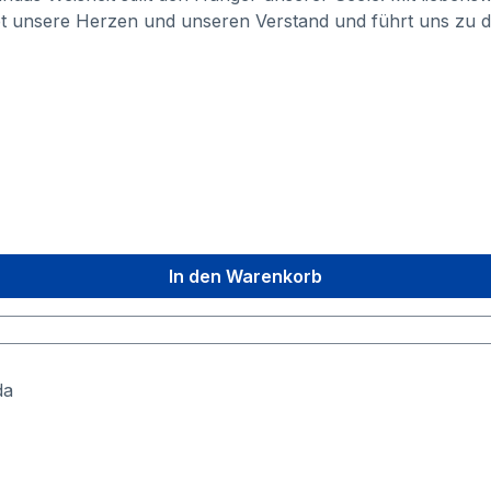
et unsere Herzen und unseren Verstand und führt uns zu 
nt.In diesem von ihm noch selbst geschriebenen Buch, sch
Pfades, seiner Mission auf dieser Erde.
In den Warenkorb