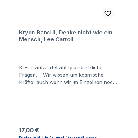
Kryon Band II, Denke nicht wie ein
Mensch, Lee Carroll
Kryon antwortet auf grundsätzliche
Fragen. Wir wissen um kosmische
Kräfte, auch wenn wir im Einzelnen noch
nicht in der Lage sind sie zu erkennen und
... anzuerkennen. Die Menschheit steht
mit dem beginnenden 3. Jahrtausend an
einer neuen Schwelle für mehr
Erkenntnis, Erleuchtung und inneren und
äußeren Frieden. Der Wille und die Kraft
Regulärer Preis:
17,00 €
des Einzelnen zählt!